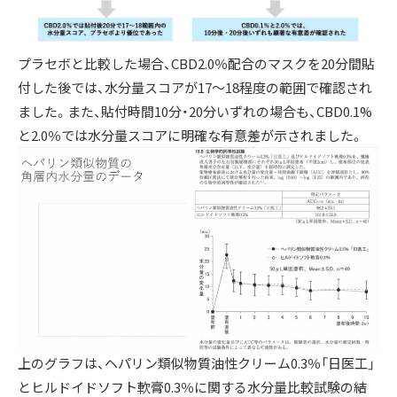
プラセボと比較した場合、CBD2.0％配合のマスクを20分間貼
付した後では、水分量スコアが17～18程度の範囲で確認され
ました。また、貼付時間10分・20分いずれの場合も、CBD0.1%
と2.0％では水分量スコアに明確な有意差が示されました。
上のグラフは、ヘパリン類似物質油性クリーム0.3％「日医工」
とヒルドイドソフト軟膏0.3％に関する水分量比較試験の結