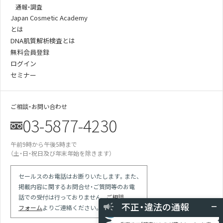
通報・調査
Japan Cosmetic Academy
とは
DNA肌質解析検査とは
無料会員登録
ログイン
セミナー
ご相談・お問い合わせ
03-5877-4230
午前9時から午後5時まで
某美容雑誌の炭酸洗顔、着色料不使用と説
（土・日・祝日及び年末年始を除きます）
明があったが全成分に赤102の記載が…
某医師の動画は誇大表現多用の宣伝。医師
による効果効能の保証と解され違反では
セールスのお電話はお断りいたします。また、
競合の会社が化粧品登録をしていない商品
掲載内容に関するお問合せ・ご質問等のお電
で「スキンケア」等の表現を使っている
話での受付は行っておりません。
ご相談
現場を目撃 使用期限切れの針ファンデに
不正・違法の通報
フォーム
よりご連絡ください。
使用期限記載なしシールを貼り換えて使用
動画内で「確実にシミが薄くなった」と宣