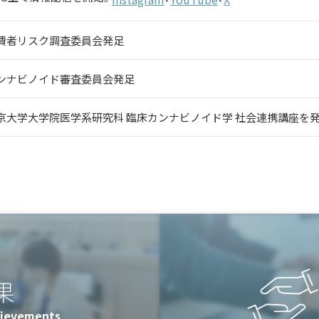
費者リスク調査委員会発足
ンナビノイド審査委員会発足
京⼤学⼤学院医学系研究科 臨床カンナビノイド学 社会連携講座を
果
hievements