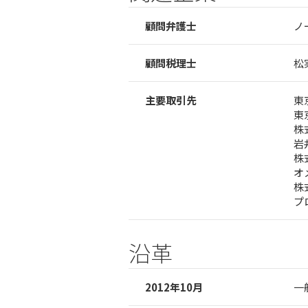
顧問弁護士
ノ
顧問税理士
松
主要取引先
東
東
株
岩
株
オ
株
プ
沿革
2012年10月
一