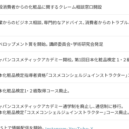
般消費者からの化粧品に関するクレーム相談窓口開設
業からのビジネス相談、専門的なアドバイス、消費者からのトラブル
ベロップメント賞を開始。講師委員会・学術研究会発足
ャパンコスメティックアカデミー開校。第1回日本化粧品検定１・２
本化粧品検定指導者資格「コスメコンシェルジュインストラクター」
本化粧品検定1・２級取得コース廃止。
ャパンコスメティックアカデミー通学制を廃止し、通信制に移行。
本化粧品検定「コスメコンシェルジュインストラクター」コース廃止
NS上で情報配信を開始。
、
、
Instagram
YouTube
X