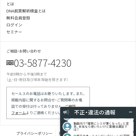
とは
DNA肌質解析検査とは
無料会員登録
ログイン
セミナー
ご相談・お問い合わせ
03-5877-4230
午前9時から午後5時まで
某美容雑誌の炭酸洗顔、着色料不使用と説
（土・日・祝日及び年末年始を除きます）
明があったが全成分に赤102の記載が…
某医師の動画は誇大表現多用の宣伝。医師
による効果効能の保証と解され違反では
セールスのお電話はお断りいたします。また、
競合の会社が化粧品登録をしていない商品
掲載内容に関するお問合せ・ご質問等のお電
で「スキンケア」等の表現を使っている
話での受付は行っておりません。
ご相談
現場を目撃 使用期限切れの針ファンデに
不正・違法の通報
フォーム
よりご連絡ください。
使用期限記載なしシールを貼り換えて使用
動画内で「確実にシミが薄くなった」と宣
言。本当なら使いたいけど薬機法違反で
は？
化粧品のオールインワンクリームで「円形
プライバシーポリシー
規定類
特定商取引法に基づく表記
脱毛症が治る」との体験談を掲載している