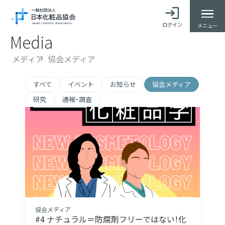
ログイン
メニュー
Media
メディア
協会メディア
すべて
イベント
お知らせ
協会メディア
研究
通報・調査
協会メディア
#4 ナチュラル＝防腐剤フリーではない！化