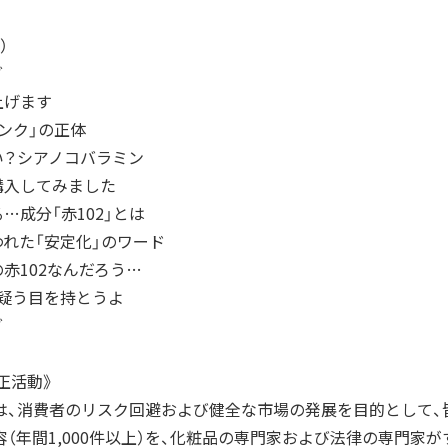
）
グ
み上げます
ピンク」の正体
ない？シアノコバラミン
品購入してみました
る…成分「赤102」とは
使われた「安定化」のワード
“の赤102なんだろう…
NSを疑う目を持とうよ
グ
正活動》
は、消費者のリスク回避および健全な市場の発展を目的として、
（年間1,000件以上）を、化粧品の専門家および法律の専門家が