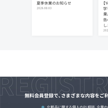
夏季休業のお知らせ
【
学
2026.08.03
果
告
し
202
無料会員登録で、さまざまな内容をご
化粧品に関する個人のPL相談、企業の