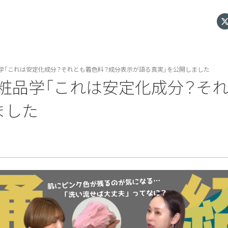
化粧品学「これは安定化成分？それとも着色料？成分表示が語る真実」を公開しました
シン化粧品学「これは安定化成分？
ました