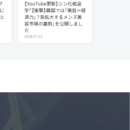
ブ
【YouTube更新】シン化粧品
に
学「【衝撃】韓国では「美容＝経
と
済力」？急拡大するメンズ美
容市場の裏側」を公開しまし
た
2026.07.13