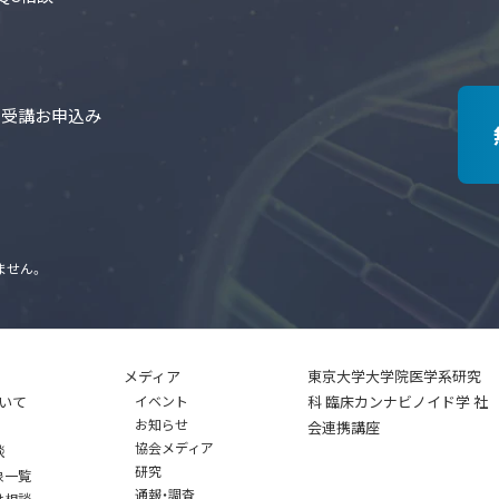
の受講お申込み
ません。
メディア
東京大学大学院医学系研究
いて
イベント
科 臨床カンナビノイド学 社
お知らせ
会連携講座
協会メディア
談
研究
象一覧
通報・調査
け相談