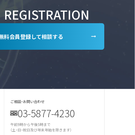
REGISTRATION
無料会員登録して相談する
ご相談・お問い合わせ
03-5877-4230
某美容雑誌の炭酸洗顔、着色料不使用と説
明があったが全成分に赤102の記載が…
午前9時から午後5時まで
某医師の動画は誇大表現多用の宣伝。医師
による効果効能の保証と解され違反では
（土・日・祝日及び年末年始を除きます）