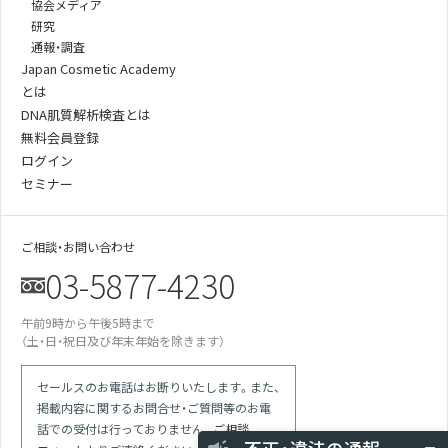
協会メディア
研究
通報・調査
Japan Cosmetic Academy
とは
DNA肌質解析検査とは
無料会員登録
ログイン
セミナー
ご相談・お問い合わせ
03-5877-4230
午前9時から午後5時まで
某美容雑誌の炭酸洗顔、着色料不使用と説
（土・日・祝日及び年末年始を除きます）
明があったが全成分に赤102の記載が…
某医師の動画は誇大表現多用の宣伝。医師
による効果効能の保証と解され違反では
セールスのお電話はお断りいたします。また、
掲載内容に関するお問合せ・ご質問等のお電
競合の会社が化粧品登録をしていない商品
で「スキンケア」等の表現を使っている
話での受付は行っておりません。
ご相談
現場を目撃 使用期限切れの針ファンデに