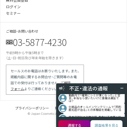
無料会員登録
ログイン
セミナー
ご相談・お問い合わせ
03-5877-4230
午前9時から午後5時まで
某美容雑誌の炭酸洗顔、着色料不使用と説
明があったが全成分に赤102の記載が…
（土・日・祝日及び年末年始を除きます）
某医師の動画は誇大表現多用の宣伝。医師
による効果効能の保証と解され違反では
セールスのお電話はお断りいたします。また、
競合の会社が化粧品登録をしていない商品
で「スキンケア」等の表現を使っている
掲載内容に関するお問合せ・ご質問等のお電
話での受付は行っておりません。
ご相談
現場を目撃 使用期限切れの針ファンデに
使用期限記載なしシールを貼り換えて使用
不正・違法の通報
フォーム
よりご連絡ください。
動画内で「確実にシミが薄くなった」と宣
言。本当なら使いたいけど薬機法違反で
は？
化粧品のオールインワンクリームで「円形
脱毛症が治る」との体験談を掲載している
プライバシーポリシー
規定類
特定商取引法に基づく表記
© Japan Cosmetic Association all rights reserved.
某美容雑誌の炭酸洗顔、着色料不使用と説
明があったが全成分に赤102の記載が…
某医師の動画は誇大表現多用の宣伝。医師
通報する
調査結果を見る