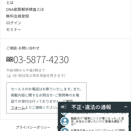
とは
DNA肌質解析検査とは
無料会員登録
ログイン
セミナー
ご相談・お問い合わせ
03-5877-4230
午前9時から午後5時まで
某美容雑誌の炭酸洗顔、着色料不使用と説
（土・日・祝日及び年末年始を除きます）
明があったが全成分に赤102の記載が…
某医師の動画は誇大表現多用の宣伝。医師
による効果効能の保証と解され違反では
セールスのお電話はお断りいたします。また、
掲載内容に関するお問合せ・ご質問等のお電
競合の会社が化粧品登録をしていない商品
で「スキンケア」等の表現を使っている
話での受付は行っておりません。
ご相談
不正・違法の通報
現場を目撃 使用期限切れの針ファンデに
フォーム
よりご連絡ください。
使用期限記載なしシールを貼り換えて使用
動画内で「確実にシミが薄くなった」と宣
言。本当なら使いたいけど薬機法違反で
は？
プライバシーポリシー
規定類
特定商取引法に基づく表記
化粧品のオールインワンクリームで「円形
脱毛症が治る」との体験談を掲載している