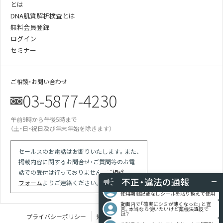
とは
DNA肌質解析検査とは
無料会員登録
ログイン
セミナー
ご相談・お問い合わせ
03-5877-4230
午前9時から午後5時まで
（土・日・祝日及び年末年始を除きます）
某美容雑誌の炭酸洗顔、着色料不使用と説
明があったが全成分に赤102の記載が…
某医師の動画は誇大表現多用の宣伝。医師
セールスのお電話はお断りいたします。また、
による効果効能の保証と解され違反では
掲載内容に関するお問合せ・ご質問等のお電
競合の会社が化粧品登録をしていない商品
で「スキンケア」等の表現を使っている
話での受付は行っておりません。
ご相談
不正・違法の通報
フォーム
よりご連絡ください。
現場を目撃 使用期限切れの針ファンデに
使用期限記載なしシールを貼り換えて使用
動画内で「確実にシミが薄くなった」と宣
言。本当なら使いたいけど薬機法違反で
は？
プライバシーポリシー
規定類
特定商取引法に基づく表記
化粧品のオールインワンクリームで「円形