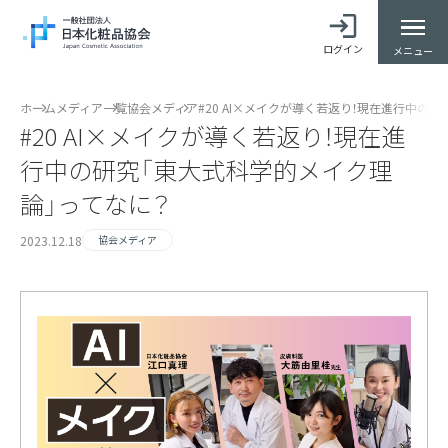
ログイン
メニュー
ホーム
メディア一覧
協会メディア
#20 AI×メイクが導く若返り！現在進行中の
#20 AI×メイクが導く若返り！現在進
行中の研究「東大式科学的メイク理
論」ってなに？
2023.12.18
協会メディア