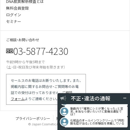
DNA肌質解析検査とは
無料会員登録
ログイン
セミナー
ご相談・お問い合わせ
03-5877-4230
午前9時から午後5時まで
某美容雑誌の炭酸洗顔、着色料不使用と説
（土・日・祝日及び年末年始を除きます）
明があったが全成分に赤102の記載が…
某医師の動画は誇大表現多用の宣伝。医師
による効果効能の保証と解され違反では
セールスのお電話はお断りいたします。また、
競合の会社が化粧品登録をしていない商品
掲載内容に関するお問合せ・ご質問等のお電
で「スキンケア」等の表現を使っている
話での受付は行っておりません。
ご相談
現場を目撃 使用期限切れの針ファンデに
不正・違法の通報
フォーム
よりご連絡ください。
使用期限記載なしシールを貼り換えて使用
動画内で「確実にシミが薄くなった」と宣
言。本当なら使いたいけど薬機法違反で
は？
化粧品のオールインワンクリームで「円形
プライバシーポリシー
規定類
特定商取引法に基づく表記
脱毛症が治る」との体験談を掲載している
© Japan Cosmetic Association all rights reserved.
某美容雑誌の炭酸洗顔、着色料不使用と説