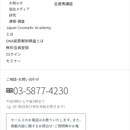
お知らせ
会連携講座
協会メディア
研究
通報・調査
Japan Cosmetic Academy
とは
DNA肌質解析検査とは
無料会員登録
ログイン
セミナー
ご相談・お問い合わせ
03-5877-4230
某美容雑誌の炭酸洗顔、着色料不使用と説
明があったが全成分に赤102の記載が…
午前9時から午後5時まで
某医師の動画は誇大表現多用の宣伝。医師
による効果効能の保証と解され違反では
（土・日・祝日及び年末年始を除きます）
競合の会社が化粧品登録をしていない商品
で「スキンケア」等の表現を使っている
セールスのお電話はお断りいたします。また、
現場を目撃 使用期限切れの針ファンデに
使用期限記載なしシールを貼り換えて使用
掲載内容に関するお問合せ・ご質問等のお電