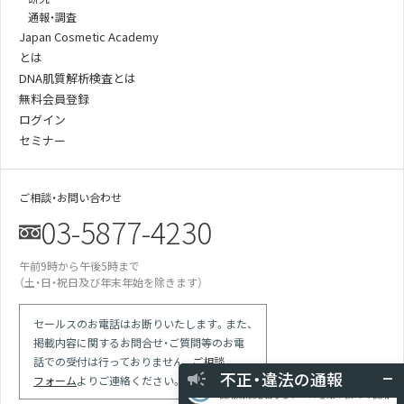
通報・調査
Japan Cosmetic Academy
とは
DNA肌質解析検査とは
無料会員登録
ログイン
セミナー
ご相談・お問い合わせ
03-5877-4230
午前9時から午後5時まで
某美容雑誌の炭酸洗顔、着色料不使用と説
（土・日・祝日及び年末年始を除きます）
明があったが全成分に赤102の記載が…
某医師の動画は誇大表現多用の宣伝。医師
による効果効能の保証と解され違反では
セールスのお電話はお断りいたします。また、
掲載内容に関するお問合せ・ご質問等のお電
競合の会社が化粧品登録をしていない商品
で「スキンケア」等の表現を使っている
話での受付は行っておりません。
ご相談
不正・違法の通報
現場を目撃 使用期限切れの針ファンデに
フォーム
よりご連絡ください。
使用期限記載なしシールを貼り換えて使用