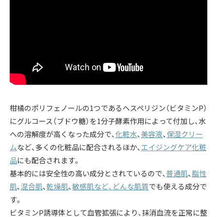
柑橘のポリフェノールの1つであるヘスペリジン（ビタミンP）
にグルコース（ブドウ糖）を1分子酵素作用によって付加し、水
への溶解度が高くなった成分で、
化粧水
、
美容液
、
保湿クリー
ム
など、多くの化粧品に配合されるほか、
エイジングケア化粧
品
にも配合されます。
基本的には安全性の高い成分とされているので、
普通肌
、
脂性
肌
、
混合肌
、
乾燥肌
、
敏感肌など、どんな
肌質
でも使える成分で
す。
ビタミンP誘導体として血管拡張により、抹消血流を正常に整