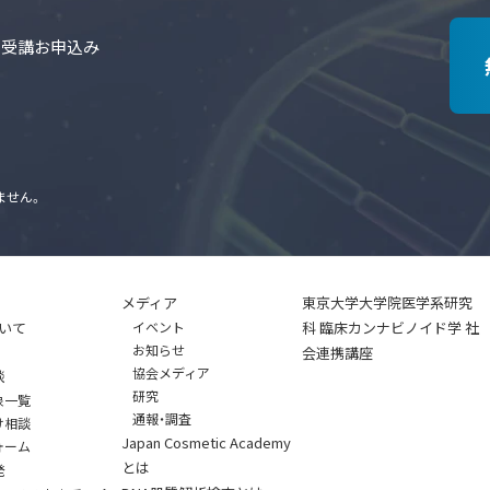
の受講お申込み
ません。
メディア
東京大学大学院医学系研究
いて
イベント
科 臨床カンナビノイド学 社
お知らせ
会連携講座
協会メディア
談
研究
象一覧
通報・調査
け相談
Japan Cosmetic Academy
ォーム
とは
発