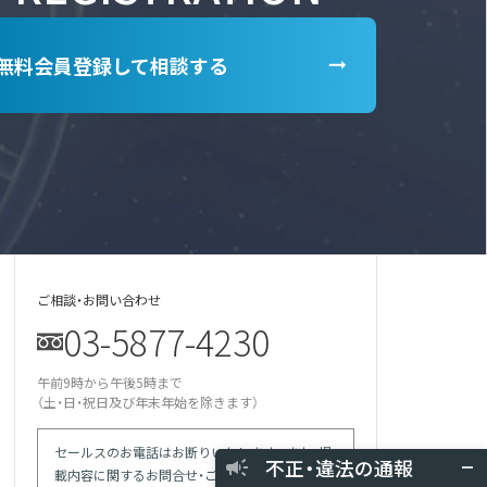
無料会員登録して相談する
ご相談・お問い合わせ
03-5877-4230
某美容雑誌の炭酸洗顔、着色料不使用と説
明があったが全成分に赤102の記載が…
午前9時から午後5時まで
某医師の動画は誇大表現多用の宣伝。医師
による効果効能の保証と解され違反では
（土・日・祝日及び年末年始を除きます）
競合の会社が化粧品登録をしていない商品
で「スキンケア」等の表現を使っている
セールスのお電話はお断りいたします。また、掲
現場を目撃 使用期限切れの針ファンデに
不正・違法の通報
使用期限記載なしシールを貼り換えて使用
載内容に関するお問合せ・ご質問等のお電話での