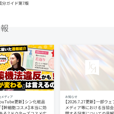
成
分ガイド第7版
情報
会メディア
お知らせ
YouTube更新】シン化粧品
【2026.7.27更新】一部ウェ
「【幹細胞コスメ】本当に効
メディア等における当協会
ある？ドクターズコスメ広
関する記事についての見解