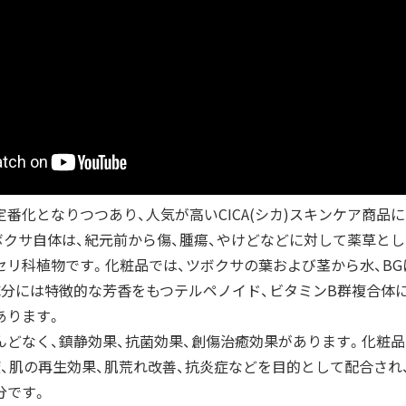
定番化となりつつあり、人気が高い
CICA(
シカ
)
スキンケア商品に
ボクサ自体は、紀元前から傷、腫瘍、やけどなどに対して薬草とし
セリ科植物です。化粧品では、ツボクサの葉および茎から水、
BG
成分には特徴的な芳香をもつテルペノイド、ビタミンB群複合体
あります。
んどなく、鎮静効果、抗菌効果、創傷治癒効果があります。化粧品
癒、肌の再生効果、肌荒れ改善、抗炎症などを目的として配合され
分です。