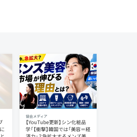
協会メディア
ブ
【YouTube更新】シン化粧品
に
学「【衝撃】韓国では「美容＝経
と
済力」？急拡大するメンズ美