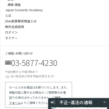
通報・調査
Japan Cosmetic Academy
とは
DNA肌質解析検査とは
無料会員登録
ログイン
セミナー
ご相談・お問い合わせ
03-5877-4230
午前9時から午後5時まで
某美容雑誌の炭酸洗顔、着色料不使用と説
（土・日・祝日及び年末年始を除きます）
明があったが全成分に赤102の記載が…
某医師の動画は誇大表現多用の宣伝。医師
による効果効能の保証と解され違反では
セールスのお電話はお断りいたします。また、
掲載内容に関するお問合せ・ご質問等のお電
競合の会社が化粧品登録をしていない商品
で「スキンケア」等の表現を使っている
話での受付は行っておりません。
ご相談
不正・違法の通報
現場を目撃 使用期限切れの針ファンデに
フォーム
よりご連絡ください。
使用期限記載なしシールを貼り換えて使用