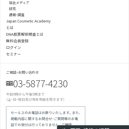
協会メディア
研究
通報・調査
Japan Cosmetic Academy
とは
DNA肌質解析検査とは
無料会員登録
ログイン
セミナー
ご相談・お問い合わせ
03-5877-4230
午前9時から午後5時まで
（土・日・祝日及び年末年始を除きます）
某美容雑誌の炭酸洗顔、着色料不使用と説
明があったが全成分に赤102の記載が…
某医師の動画は誇大表現多用の宣伝。医師
セールスのお電話はお断りいたします。また、
による効果効能の保証と解され違反では
掲載内容に関するお問合せ・ご質問等のお電
競合の会社が化粧品登録をしていない商品
で「スキンケア」等の表現を使っている
話での受付は行っておりません。
ご相談