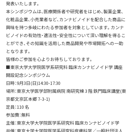
発表いたします。
本シンポジウムは、医療関係者や研究者をはじめ、製薬企業、
化粧品企業、小売業者など、カンナビノイドを配合した商品に
興味を持つ多岐にわたる参加者を対象としています。カンナ
ビノイドの有効性・適法性・安全性について深い理解を得るこ
とができ、その知識を活用した商品開発や市場開拓への一助
となります。
皆様のご参加を心よりお待ちしております。
■東京大学大学院医学系研究科 臨床カンナビノイド学 講座
開設記念シンポジウム
日時：9月3日(日)14:30-17:30
場所：東京大学医学部附属病院 南研究棟 3 階 鉄門臨床講堂(東
京都文京区本郷 7-3-1)
定員：110 名
参加費：無料
主催：東京大学大学院医学系研究科 臨床カンナビノイド学
共催：東京大学大学院医学系研究科皮膚科学／一般社団法人