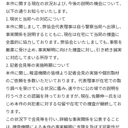
本件に関する現在の状況および、今後の説明の機会について、
以下の通りお知らせいたします。
1. 現状と当局への対応について
本件に関しまして、弊協会代表理事は自ら警察当局へ出頭し、
事実関係を説明するとともに、現在は在宅にて当局の捜査に
全面的に協力しております。弊協会といたしましても、事態を
厳粛に受け止め、事実解明に向けた捜査に対し、引き続き誠実
に対応してまいる所存です。
2. 記者会見等の実施時期について
本件に関し、報道機関の皆様より記者会見の実施や個別取材
のご依頼を多数いただいております。 代表理事が在宅での取
り調べを受けている状況に鑑み、速やかに公の場での説明を
行うべきとの認識を持っておりますが、現在、佐藤伸一氏をは
じめ本件の共犯者に対する勾留や在宅での捜査が継続してお
ります。
この状況下で会見等を行い、詳細な事実関係を公表すること
は、捜査機関による本件の事実解明に支障を及ぼす可能性が