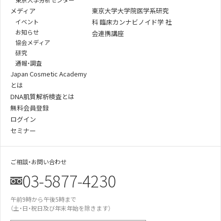
メディア
東京大学大学院医学系研究
イベント
科 臨床カンナビノイド学 社
お知らせ
会連携講座
協会メディア
研究
通報・調査
Japan Cosmetic Academy
とは
DNA肌質解析検査とは
無料会員登録
ログイン
セミナー
ご相談・お問い合わせ
03-5877-4230
午前9時から午後5時まで
（土・日・祝日及び年末年始を除きます）
某美容雑誌の炭酸洗顔、着色料不使用と説
明があったが全成分に赤102の記載が…