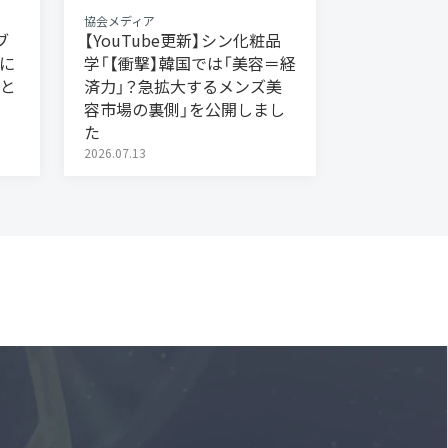
協会メディア
ブ
【YouTube更新】シン化粧品
に
学「【衝撃】韓国では「美容＝経
と
済力」？急拡大するメンズ美
容市場の裏側」を公開しまし
た
2026.07.13