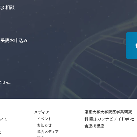
QC相談
の受講お申込み
ません。
メディア
東京大学大学院医学系研究
いて
イベント
科 臨床カンナビノイド学 社
お知らせ
会連携講座
協会メディア
談