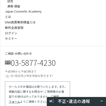
研究
通報・調査
Japan Cosmetic Academy
とは
DNA肌質解析検査とは
無料会員登録
ログイン
セミナー
ご相談・お問い合わせ
03-5877-4230
午前9時から午後5時まで
某美容雑誌の炭酸洗顔、着色料不使用と説
（土・日・祝日及び年末年始を除きます）
明があったが全成分に赤102の記載が…
某医師の動画は誇大表現多用の宣伝。医師
による効果効能の保証と解され違反では
セールスのお電話はお断りいたします。また、
掲載内容に関するお問合せ・ご質問等のお電
競合の会社が化粧品登録をしていない商品
で「スキンケア」等の表現を使っている
話での受付は行っておりません。
ご相談
不正・違法の通報
現場を目撃 使用期限切れの針ファンデに
フォーム
よりご連絡ください。
使用期限記載なしシールを貼り換えて使用