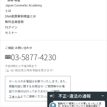
Japan Cosmetic Academy
とは
DNA肌質解析検査とは
無料会員登録
ログイン
セミナー
ご相談・お問い合わせ
03-5877-4230
午前9時から午後5時まで
某美容雑誌の炭酸洗顔、着色料不使用と説
（土・日・祝日及び年末年始を除きます）
明があったが全成分に赤102の記載が…
某医師の動画は誇大表現多用の宣伝。医師
による効果効能の保証と解され違反では
セールスのお電話はお断りいたします。また、
競合の会社が化粧品登録をしていない商品
掲載内容に関するお問合せ・ご質問等のお電
で「スキンケア」等の表現を使っている
話での受付は行っておりません。
ご相談
現場を目撃 使用期限切れの針ファンデに
不正・違法の通報
使用期限記載なしシールを貼り換えて使用
フォーム
よりご連絡ください。
動画内で「確実にシミが薄くなった」と宣
言。本当なら使いたいけど薬機法違反で
は？