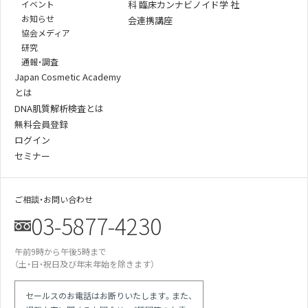
イベント
科 臨床カンナビノイド学 社
お知らせ
会連携講座
協会メディア
研究
通報・調査
Japan Cosmetic Academy
とは
DNA肌質解析検査とは
無料会員登録
ログイン
セミナー
ご相談・お問い合わせ
03-5877-4230
午前9時から午後5時まで
某美容雑誌の炭酸洗顔、着色料不使用と説
（土・日・祝日及び年末年始を除きます）
明があったが全成分に赤102の記載が…
某医師の動画は誇大表現多用の宣伝。医師
による効果効能の保証と解され違反では
セールスのお電話はお断りいたします。また、