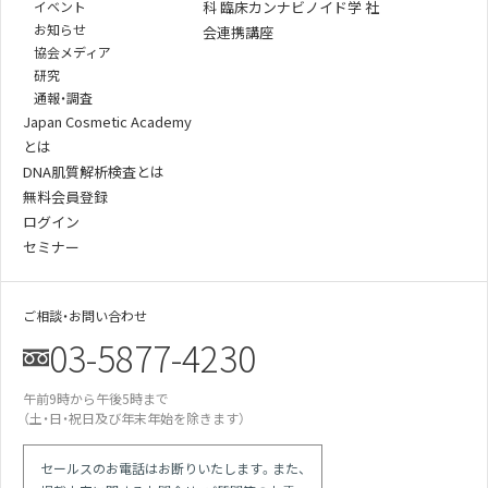
イベント
科 臨床カンナビノイド学 社
お知らせ
会連携講座
協会メディア
研究
通報・調査
Japan Cosmetic Academy
とは
DNA肌質解析検査とは
無料会員登録
ログイン
セミナー
ご相談・お問い合わせ
03-5877-4230
午前9時から午後5時まで
（土・日・祝日及び年末年始を除きます）
某美容雑誌の炭酸洗顔、着色料不使用と説
明があったが全成分に赤102の記載が…
某医師の動画は誇大表現多用の宣伝。医師
セールスのお電話はお断りいたします。また、
による効果効能の保証と解され違反では