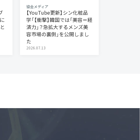
協会メディア
ブ
【YouTube更新】シン化粧品
に
学「【衝撃】韓国では「美容＝経
と
済力」？急拡大するメンズ美
容市場の裏側」を公開しまし
た
2026.07.13