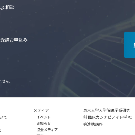
QC相談
の受講お申込み
ません。
メディア
東京大学大学院医学系研究
いて
イベント
科 臨床カンナビノイド学 社
お知らせ
会連携講座
協会メディア
談