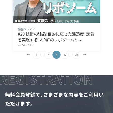
協会メディア
#29 技術の結晶！目的に応じた浸透度・定着
を実現する“本物”のリポソームとは
2024.02.19
…
…
1
4
5
6
23
無料会員登録で、さまざまな内容をご利用い
ただけます。