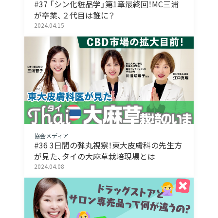
#37 「シン化粧品学」第1章最終回！MC三浦
が卒業、２代目は誰に？
2024.04.15
協会メディア
#36 3日間の弾丸視察！東大皮膚科の先生方
が見た、タイの大麻草栽培現場とは
2024.04.08