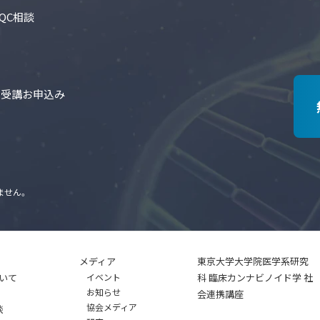
QC相談
の受講お申込み
ません。
メディア
東京大学大学院医学系研究
いて
イベント
科 臨床カンナビノイド学 社
お知らせ
会連携講座
協会メディア
談