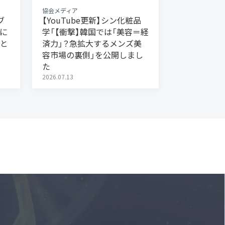
協会メディア
ブ
【YouTube更新】シン化粧品
に
学「【衝撃】韓国では「美容＝経
と
済力」？急拡大するメンズ美
容市場の裏側」を公開しまし
た
2026.07.13